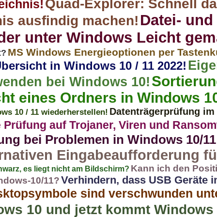
Quad-Explorer: Schnell d
eichnis!
Datei- und
nis ausfindig machen!
nder unter Windows Leicht ge
MS Windows Energieoptionen per Tastenk
t?
Eige
bersicht in Windows 10 / 11 2022!
Sortierun
wenden bei Windows 10!
ht eines Ordners in Windows 10
Datenträgerprüfung im
s 10 / 11 wiederherstellen!
e Prüfung auf Trojaner, Viren und Ranso
erung bei Problemen in Windows 10/11
rnativen Eingabeaufforderung f
Kann ich den Posit
warz, es liegt nicht am Bildschirm?
Verhindern, dass USB Geräte 
indows-10/11?
esktopsymbole sind verschwunden un
ows 10 und jetzt kommt Windows 