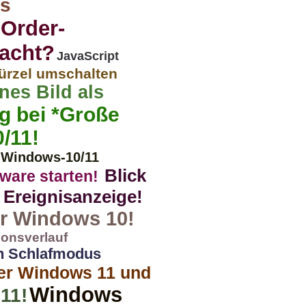
as
 Order-
macht?
JavaScript
ürzel umschalten
nes Bild als
g bei *Große
/11!
 Windows-10/11
Blick
mware starten!
 Ereignisanzeige!
ür Windows 10!
ionsverlauf
in Schlafmodus
ter Windows 11 und
Windows
11!