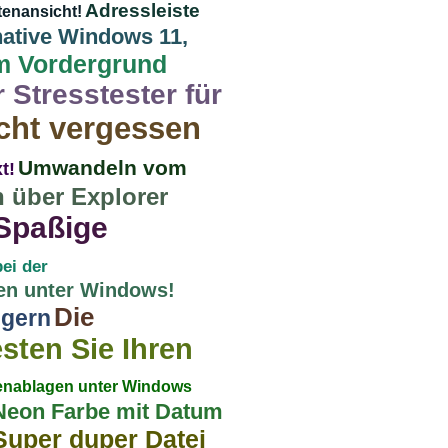
Adressleiste
ltenansicht!
native Windows 11,
m Vordergrund
Stresstester für
icht vergessen
Umwandeln vom
t!
 über Explorer
Spaßige
ei der
en unter Windows!
Die
ngern
sten Sie Ihren
enablagen unter Windows
n Neon Farbe mit Datum
Super duper Datei