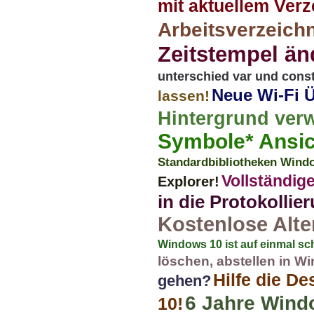
mit aktuellem Verz
Arbeitsverzeich
Zeitstempel ä
unterschied var und cons
Neue Wi-Fi Ü
lassen!
Hintergrund ver
Symbole* Ansic
Standardbibliotheken Window
Vollständig
Explorer!
in die Protokolli
Kostenlose Alte
Windows 10 ist auf einmal sch
löschen, abstellen in W
Hilfe die D
gehen?
6 Jahre Wind
10!