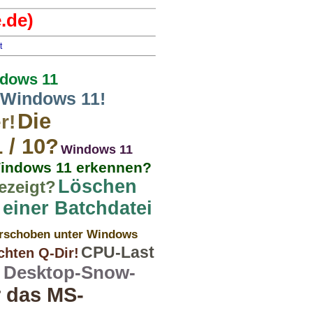
.de)
t
ndows 11
 Windows 11!
Die
r!
 / 10?
Windows 11
Windows 11 erkennen?
Löschen
ezeigt?
 einer Batchdatei
erschoben unter Windows
CPU-Last
chten Q-Dir!
 Desktop-Snow-
r das MS-