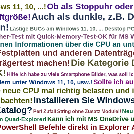
Ob als Stoppuhr oder
s 11, 10, ...!
Auch als dunkle, z.B. 
ftgröße!
n!
Lästige BUGs am Windows 11, 10, ... Desktop PC
her-Test mit Quick-Memory-Test-OK für MS Wi
hnen Informationen über die CPU an unt
Festplatten und anderen Datenträg
Die Kategorie
rägertest machen!
K!
Hilfe ich habe zu viele Smartphone Bilder, was soll 
Sollte ich a
dern unter Windows 11, 10, usw.!
e neue CPU mal richtig belasten und
Installieren Sie Window
bachten!
atalog?
Neu 
Perl Zufall String ohne Zusatz Module!!
Kann ich mit MS OneDrive 
m Quad-Explorer!
owerShell Befehle direkt in Explorer 