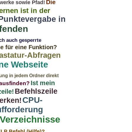
Die
fwerke sowie Pfad!
rnen ist in der
unktevergabe in
fenden
ch auch gesperrte
se für eine Funktion?
astatur-Abfragen
ine Webseite
ng in jedem Ordner direkt
Ist mein
rausfinden?
Befehlszeile
eile!
CPU-
erken!
fforderung
Verzeichnisse
P Befehl (Hilfe)?