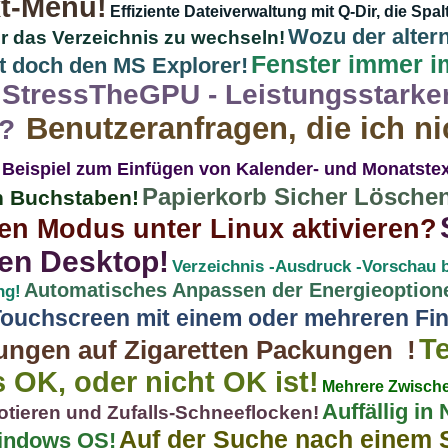
xt-Menü!
Effiziente Dateiverwaltung mit Q-Dir, die Spa
Wozu der alter
r das Verzeichnis zu wechseln!
Fenster immer i
ibt doch den MS Explorer!
StressTheGPU - Leistungsstarker 
Benutzeranfragen, die ich n
!?
 Beispiel zum Einfügen von Kalender- und Monatstex
Papierkorb Sicher Löschen
in Buchstaben!
en Modus unter Linux aktivieren?
ren Desktop!
Verzeichnis -Ausdruck -Vorschau b
Automatisches Anpassen der Energieoption
ng!
Touchscreen mit einem oder mehreren Fi
Te
ngen auf Zigaretten Packungen !
s OK, oder nicht OK ist!
Mehrere Zwisch
Auffällig i
otieren und Zufalls-Schneeflocken!
Auf der Suche nach einem 
Windows OS!