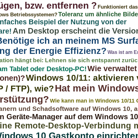
ügen, bzw. entfernen ?
Funktioniert da
Toleranz um ähnliche Bilde
dows Betriebssystemen?
infaches Beispiel der Nutzung von der
Am Desktop erscheint die Vers
are!
Benötige ich an meinem MS Surf
ng der Energie Effizienz?
Was ist am E
ation hängt bei: Lehnen sie sich entspannt zurü
Wie verwalte
am Tablet oder Desktop-PC!
Windows 10/11: aktivieren 
ionen)?
Hat mein Windows
 / FTP), wie?
rstützung?
Wie kann man in Windows 10/11
ojanern und Schadsoftware auf Windows 10, a
en Geräte-Manager auf dem Windows 10
keine Remote-Desktop-Verbindung 
indows 10 Gastkonto einrichte