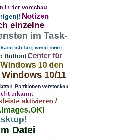
en in der Vorschau
Notizen
nigen)!
ch einzelne
ensten im Task-
kann ich tun, wenn mein
Center für
p Button!
 Windows 10 den
n Windows 10/11
atten, Partitionen verstecken
cht erkannt
eiste aktivieren /
me.Images.OK!
sktop!
im Datei