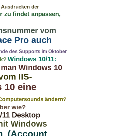
s Ausdrucken der
r zu findet anpassen,
ionsnummer vom
ace Pro auch
nde des Supports im Oktober
Windows 10/11:
ck?
t man Windows 10
vom IIS-
 10 eine
 Computersounds ändern?
ber wie?
/11 Desktop
mit Windows
n, (Account