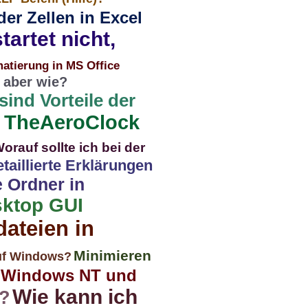
er Zellen in Excel
tartet nicht,
matierung in MS Office
 aber wie?
sind Vorteile der
u TheAeroClock
orauf sollte ich bei der
taillierte Erklärungen
 Ordner in
ktop GUI
ateien in
Minimieren
uf Windows?
d Windows NT und
Wie kann ich
t?