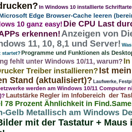
 drucken?
In Windows 10 installierte Schriftart
Microsoft Edge Browser-Cache leeren (berei
Die CPU Last dur
dows 10 ganz easy!
Anzeigen von Di
APPs erkennen!
dows 11, 10, 8,1 und Server!
Was 
Programme und Funktionen als Deskto
 startet?
In
ung fehlt unter Windows 10/11, warum?
Ist mei
rucker Treiber installieren?
n Stand (aktualisiert)?
Laufwerke, Festpl
etzwerke werden am Windows 10/11 Computer ni
Lautstärke Regler im Infobereich der Taskl
)?
el 78 Prozent Ähnlichkeit in Find.Sa
n-Gelb Metallisch am Windows De
ilder mit der Tastatur + Maus 