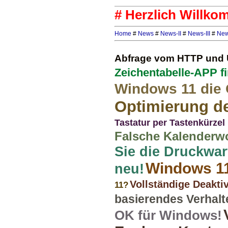
# Herzlich Willko
Home
#
News
#
News-II
#
News-III
#
New
Abfrage vom HTTP und U
Zeichentabelle-APP f
Windows 11 die 
Optimierung de
Tastatur per Tastenkürzel
Falsche Kalenderwo
Sie die Druckwar
Windows 1
neu!
Vollständige Deakti
11?
basierendes Verhal
OK für Windows!