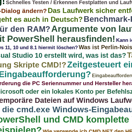
g!
Schnelles Testen / Erkennen Festplatten und Lau
Das Laufwerk sicher entfe
-Dialog ändern?
Benchmark-P
geht es auch in Deutsch?
Argumente von lau
ür den RAM?
 PowerShell herausfinden!
Kann i
Was ist Perlin-Noi
 11, 10 und 8.1 hiermit löschen?
T
sual Studio 10 erstellt wird, was ist das?
Zeitgesteuert e
ung Skripte CMD!?
 Eingabeaufforderung?
Eingabeaufforderu
rderung die PC Seriennummer und Hersteller he
rosoft oder ein lokales Konto per Befehlsz
emporäre Dateien auf Windows Laufw
 die cmd.exe Windows-Eingabeau
owerShell und CMD komplette 
eispielen?
Wie verwende ich CMD NET den HEL