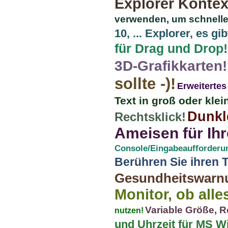
Explorer Konte
verwenden, um schnelle
10, ... Explorer, es g
für Drag und Drop!
3D-Grafikkarten
sollte -)!
Erweitertes
Text in groß oder kle
Dunkl
Rechtsklick!
Ameisen für Ih
Console/Eingabeaufforderu
Berühren Sie ihren 
Gesundheitswarnu
Monitor, ob alle
Variable Größe, R
nutzen!
und Uhrzeit für MS 