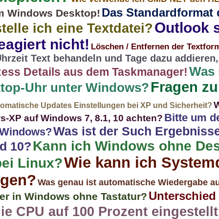
Das Standardformat d
m Windows Desktop!
Outlook s
telle ich eine Textdatei?
eagiert nicht!
Löschen / Entfernen der Textfor
Uhrzeit Text behandeln und Tage dazu addieren,
Was 
zess Details aus dem Taskmanager!
Fragen z
ktop-Uhr unter Windows?
W
omatische Updates Einstellungen bei XP und Sicherheit?
Bitte um de
-XP auf Windows 7, 8.1, 10 achten?
Was ist der Such Ergebnisse
n Windows?
Kann ich Windows ohne Des
d 10?
Wie kann ich Systemd
ei Linux?
igen?
Was genau ist automatische Wiedergabe a
Unterschie
ter in Windows ohne Tastatur?
die CPU auf 100 Prozent eingestell