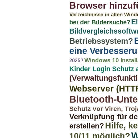
Browser hinzuf
Verzeichnisse in allen Win
E
bei der Bildersuche?
Bildvergleichssoftw
Betriebssystem?
eine Verbesseru
Windows 10 Install
2025?
Kinder Login Schutz 
(Verwaltungsfunkt
Webserver (HTTP
Bluetooth-Unte
Schutz vor Viren, Tr
Verknüpfung für d
Hilfe, 
erstellen?
W
10/11 möglich?