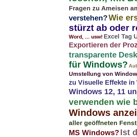
Fragen zu Ameisen a
Wie ers
verstehen?
stürzt ab oder r
Excel Tag 
Word, ... usw!
Exportieren der Pro
transparente Des
für Windows?
Aut
Umstellung von Windows
zu Visuelle Effekte i
Windows 12, 11 un
verwenden wie b
Windows anze
aller geöffneten Fens
Ist 
MS Windows?