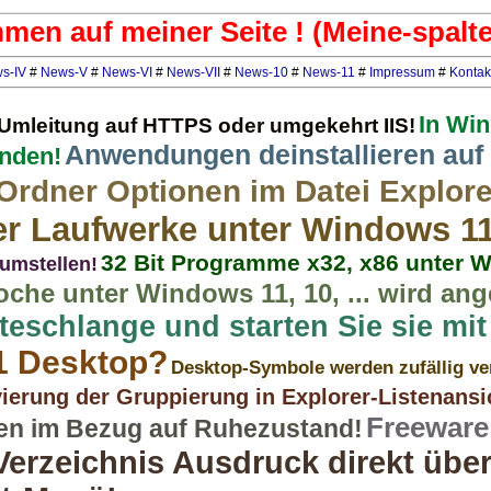
mmen auf meiner Seite ! (Meine-spalte
s-IV
#
News-V
#
News-VI
#
News-VII
#
News-10
#
News-11
#
Impressum
#
Kontak
In Wi
mleitung auf HTTPS oder umgekehrt IIS!
Anwendungen deinstallieren auf
inden!
Ordner Optionen im Datei Explore
r Laufwerke unter Windows 11
32 Bit Programme x32, x86 unter 
 umstellen!
che unter Windows 11, 10, ... wird ang
teschlange und starten Sie sie mit
1 Desktop?
Desktop-Symbole werden zufällig v
vierung der Gruppierung in Explorer-Listenansi
Freeware
ten im Bezug auf Ruhezustand!
Verzeichnis Ausdruck direkt übe