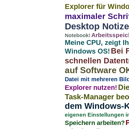
Explorer für Window
maximaler Schri
Desktop Notize
Arbeitsspeic
Notebook!
Meine CPU, zeigt I
Bei 
Windows OS!
schnellen Datent
auf Software O
Datei mit mehreren Bil
Di
Explorer nutzen!
Task-Manager beo
dem Windows-K
eigenen Einstellungen i
P
Speichern arbeiten?