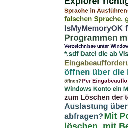
Explorer richti
Sprache in Ausführen
falschen Sprache, 
IsMyMemoryOK f
Programmen mit
Verzeichnisse unter Windows
*.sdf Datei die ab Vi
Eingabeaufforder
öffnen über die
Per Eingabeauffo
öffnen?
Windows Konto ein Mic
zum Löschen der t
Auslastung über
Mit P
abfragen?
löschen, mit B