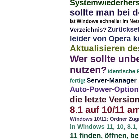
Systemwiederherst
sollte man bei 
Ist Windows schneller im Net
Zurückset
Verzeichnis?
leider von Opera k
Aktualisieren de
Wer sollte unbe
nutzen?
Identische 
Server-Manager b
fertig!
Auto-Power-Option
die letzte Versi
8.1 auf 10/11 
Windows 10/11: Ordner Zugr
in Windows 11, 10, 8.1,
11 finden, öffnen, b