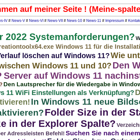
mmen auf meiner Seite ! (Meine-spalte
s-IV
#
News-V
#
News-VI
#
News-VII
#
News-10
#
News-11
#
Impressum
#
Kontak
r 2022 Systemanforderungen?
W
eationtoolx64.exe Windows 11 für die Installat
Wie unt
Verlauf löschen auf Windows 11?
Den W
wischen Windows 11 und 10?
Server auf Windows 11 nachinst
Den Lautsprecher für die Wiedergabe in Wind
?
D
s 11 WiFi Einstellungen als Verknüpfung?
In Windows 11 neue Bilds
ivieren!
Folder Size in der St
aktivieren?
e in der Explorer Spalte?
Verzeich
Suchen Sie nach einem 
per Adressleisten Befehl!