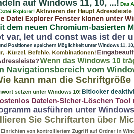
deln auf Windows 11, 10, ...!
Das A
Aktivieren der Haupt Adressleiste 
 Datei Explorer!
le Datei Explorer Fenster klonen unter Wind
mit dem neuen Chromium-basierten M
t var, let und const was ist der
 Positionen speichern Möglichkeit unter Windows 11, 10, 8.
Eingabeauf
r, -Kürzel, Befehle, Kombinationen!
Wenn das Windows 10 träg
Adressleiste?
im Navigationsbereich vom Windo
ie kann man die Schriftgröße 
Bitlocker deaktiv
wort setzen unter Windows 10!
ostenlos Dateien-Sicher-Löschen Tool
rogramm ausführen unter Windows 
llieren Sie Schriftarten über Mic
Einrichten von kontrolliertem Zugriff auf Ordner in Wi