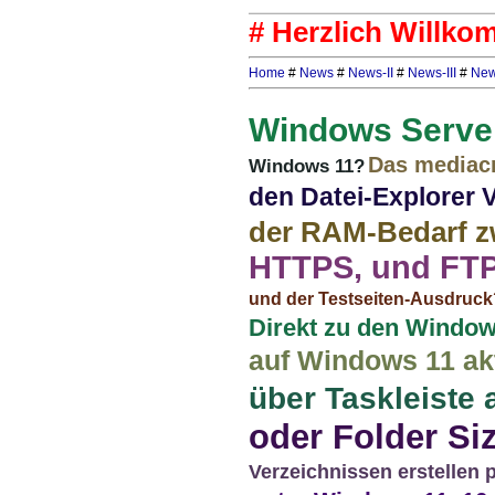
# Herzlich Willko
Home
#
News
#
News-II
#
News-III
#
New
Windows Serve
Das mediacr
Windows 11?
den Datei-Explorer 
der RAM-Bedarf z
HTTPS, und FTP 
und der Testseiten-Ausdruck
Direkt zu den Window
auf Windows 11 akt
über Taskleiste 
oder Folder Siz
Verzeichnissen erstellen 