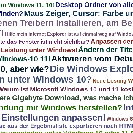
Desktop Ordner von all
 in Windows 11, 10!
Maus Zeiger, Cursor: Farbe 
finden?
nen Treibern Installieren, am Be
7!
Hilfe mein Internet Explorer ist auf einmal weg auf Wind
Anpassen der
te das Fenster ist nicht sichtbar?
Ändern der Tite
 Leistung unter Windows!
Aktivieren vom Deb
indows-10 11!
Die Windows Explo
0, aber wie?
en unter Windows 10?
Neue Lösung W
Warum ist Microsoft Windows 10 und 11 kos
ere Gigabyte Download, was mache ich
In
indung mit Windows herstellen?
 Einstellungen anpassen!
Windows S
se aus der Ergebnisliste exportieren nach HTML