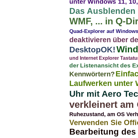
unter Windows 11, 10, 
Das Ausblenden 
WMF, ... in Q-Di
Quad-Explorer auf Windows
deaktivieren über d
Wind
DesktopOK!
und Internet Explorer Tastatu
der Listenansicht des 
Einfa
Kennwörtern?
Laufwerken unter W
Uhr mit Aero Tec
verkleinert am
Ruhezustand, am OS Verh
Verwenden Sie Offic
Bearbeitung des