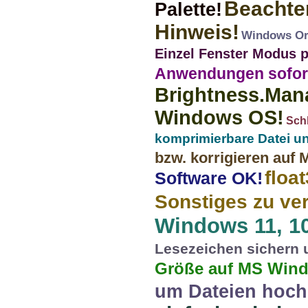
Beachten
Palette!
Hinweis!
Windows Ord
Einzel Fenster Modus 
Anwendungen sofor
Brightness.Mana
Windows OS!
Sch
komprimierbare Datei un
bzw. korrigieren auf 
floa
Software OK!
Sonstiges zu ve
Windows 11, 10, 
Lesezeichen sichern 
Größe auf MS Win
um Dateien hoc