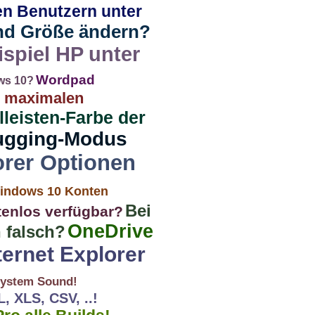
en Benutzern unter
und Größe ändern?
ispiel HP unter
Wordpad
ows 10?
 maximalen
lleisten-Farbe der
ugging-Modus
rer Optionen
indows 10 Konten
Bei
tenlos verfügbar?
OneDrive
 falsch?
ternet Explorer
ystem Sound!
, XLS, CSV, ..!