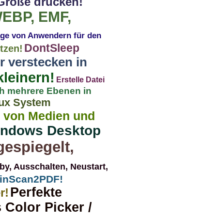
 Größe drucken!
EBP, EMF,
äge von Anwendern für den
DontSleep
etzen!
 verstecken in
leinern!
Erstelle Datei
ch mehrere Ebenen in
nux System
n von Medien und
indows Desktop
gespiegelt,
by, Ausschalten, Neustart,
 WinScan2PDF!
Perfekte
r!
Color Picker /