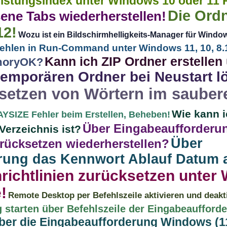
eistungsindex unter Windows 10 oder 11 P
Die Ord
sene Tabs wiederherstellen!
12!
Wozu ist ein Bildschirmhelligkeits-Manager für Windo
ehlen in Run-Command unter Windows 11, 10, 8.1
Kann ich ZIP Ordner erstellen
moryOK?
temporären Ordner bei Neustart l
setzen von Wörtern im sauber
Wie kann i
YSIZE Fehler beim Erstellen, Beheben!
Über Eingabeaufforderu
Verzeichnis ist?
Über
rücksetzen wiederherstellen?
rung das Kennwort Ablauf Datum
ichtlinien zurücksetzen unter 
!
Remote Desktop per Befehlszeile aktivieren und deakt
 starten über Befehlszeile der Eingabeaufford
ber die Eingabeaufforderung Windows (11,