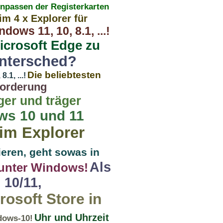
npassen der Registerkarten
im 4 x Explorer für
ows 11, 10, 8.1, ...!
icrosoft Edge zu
 untersched?
Die beliebtesten
1, ...!
forderung
er und träger
ws 10 und 11
im Explorer
ieren, geht sowas in
Als
 unter Windows!
10/11,
rosoft Store in
Uhr und Uhrzeit
ndows-10!