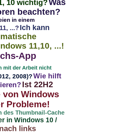
Was
, 10 wichtig?
oren beachten?
eien in einem
Ich kann
1, ...?
omatische
dows 11,10, ...!
eichs-App
 mit der Arbeit nicht
Wie hilft
012, 2008)?
Ist 22H2
ieren?
 von Windows
er Probleme!
n des Thumbnail-Cache
r in Windows 10 /
nach links