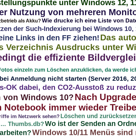
ellungspunkte unter Windows 12, 11
der Nutzung von mehreren Monit
Wie drucke ich eine Liste von Dat
zbetrieb als Akku?
zen der Such-Indexierung bei Windows 10, 1
Das aut
eine Links in den FF ziehen!
s Verzeichnis Ausdrucks unter Win
dingt die effiziente Bildvergl
Fotos einzeln zum Löschen anzuklicken, da werde ich
ei Anmeldung nicht starten (Server 2016, 2
s-OK dabei, den CO2-Ausstoß zu reduz
Nach Upgrade
on von Windows 10?
am Notebook immer wieder Treib
Löschen und zurücksetze
iffe im Netzwerk sehen?
Wo ist der Senden an Ordne
 ... Thumbs.db?
Windows 10/11 Menüs sind 
earbeiten?