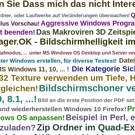
 Sie Dass mich das nicht Intere
Q
ner, oder Laufwerke auf Veränderungen überwachen!
Aggressive Windows Progr
plus Vorschau!
Das Makroviren 3D Zeitspiel
t beenden!
ger.OK - Bildschirmhelligkeit im 
lafmodus, ... unter MS Windows OS Desktop und Server ver
Datei
ter Windows erstellen, für diverse Testest!
Die Kategorie Sic
MS Windows 11, 10, ... !
t32 Texture verwenden um Tiefe, 
Bildschirmschoner ve
rgleichen!
8.1, ...!
Bild an die erste Position der PDF se
Pr
und wiederherstellen Windows 10 Firefox!
Beispiel in Perl, 
dows OS anpassen!
Zip Ordner im Quad-Ex
hzuladen?