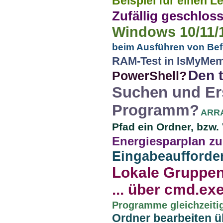
Beispiel für einen L
Zufällig geschlos
Windows 10/11/
beim Ausführen von Bef
RAM-Test in IsMyMe
Den 
PowerShell?
Suchen und Er
Programm?
ARRA
Pfad ein Ordner, bzw. 
Energiesparplan zu
Eingabeaufforde
Lokale Gruppenr
... über cmd.exe
Programme gleichzeitig
Ordner bearbeiten ü