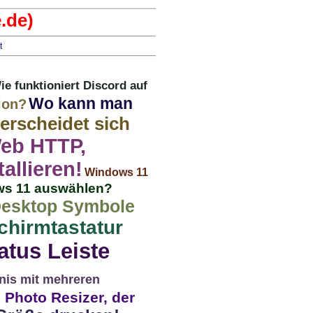
.de)
t
ie funktioniert Discord auf
Wo kann man
ion?
erscheidet sich
eb HTTP,
allieren!
Windows 11
ows 11 auswählen?
esktop Symbole
chirmtastatur
atus Leiste
nis mit mehreren
Photo Resizer, der