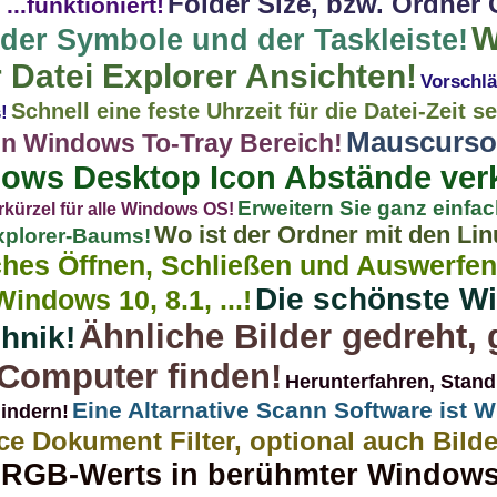
Folder Size, bzw. Ordner
...funktioniert!
W
der Symbole und der Taskleiste!
r Datei Explorer Ansichten!
Vorschl
Schnell eine feste Uhrzeit für die Datei-Zeit s
!
Mauscursor
en Windows To-Tray Bereich!
ows Desktop Icon Abstände verk
Erweitern Sie ganz einfa
rkürzel für alle Windows OS!
Wo ist der Ordner mit den Li
Explorer-Baums!
ches Öffnen, Schließen und Auswerfe
Die schönste W
indows 10, 8.1, ...!
Ähnliche Bilder gedreht, 
hnik!
 Computer finden!
Herunterfahren, Stand
Eine Altarnative Scann Software ist
indern!
e Dokument Filter, optional auch Bilde
 RGB-Werts in berühmter Windows 