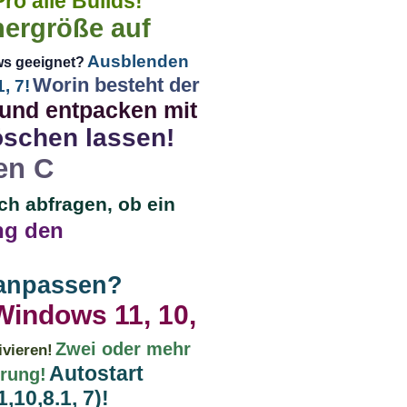
ro alle Builds!
nergröße auf
Ausblenden
ws geeignet?
Worin besteht der
, 7!
 und entpacken mit
öschen lassen!
en C
ch abfragen, ob ein
ng den
 anpassen?
Windows 11, 10,
Zwei oder mehr
ivieren!
Autostart
erung!
10,8.1, 7)!