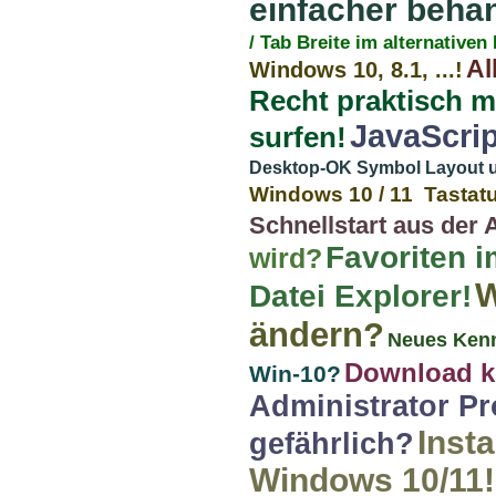
einfacher behan
/ Tab Breite im alternativen
Al
Windows 10, 8.1, ...!
Recht praktisch 
JavaScrip
surfen!
Desktop-OK Symbol Layout und
Windows 10 / 11 Tastatu
Schnellstart aus der 
Favoriten 
wird?
W
Datei Explorer!
ändern?
Neues Kenn
Download k
Win-10?
Administrator P
Insta
gefährlich?
Windows 10/11!